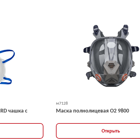
м7128
NRD чашка с
Маска полнолицевая O2 9800
Открыть