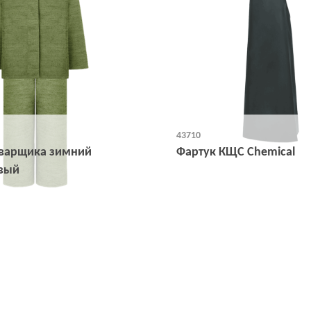
43710
варщика зимний
Фартук КЩС Chemical
вый
Открыть
Открыть