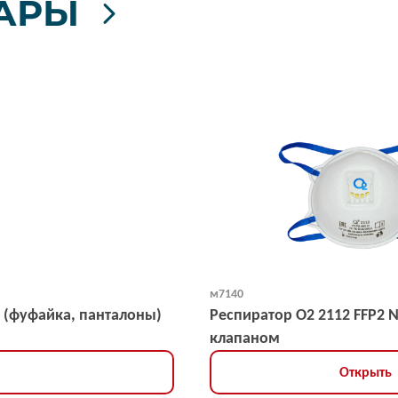
АРЫ
м7140
 (фуфайка, панталоны)
Респиратор О2 2112 FFP2 
клапаном
Открыть