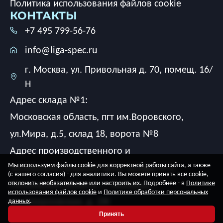
Политика использования файлов cookie
КОНТАКТЫ
+7 495 799-56-76
info@liga-spec.ru
г. Москва, ул. Привольная д. 70, помещ. 16/
Н
Адрес склада №1:
Московская область, пгт им.Воровского,
ул.Мира, д.5, склад 18, ворота №8
Адрес производственного и
Мы используем файлы cookie для корректной работы сайта, а также
экспериментального цеха, склада №2:
(с вашего согласия) - для аналитики. Вы можете принять все cookie,
Московская область, г. Люберцы,
отклонить необязательные или настроить их. Подробнее - в
Политике
использования файлов cookie
и
Политике обработки персональных
ул. Смирновская, д. 2Ж
данных
.
Принять