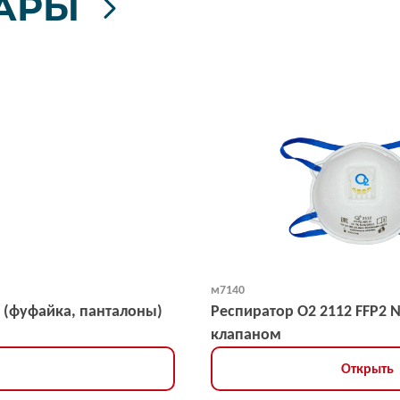
АРЫ
м7140
 (фуфайка, панталоны)
Респиратор О2 2112 FFP2 
клапаном
Открыть