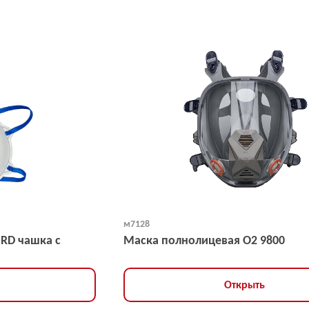
м7128
NRD чашка с
Маска полнолицевая O2 9800
Открыть