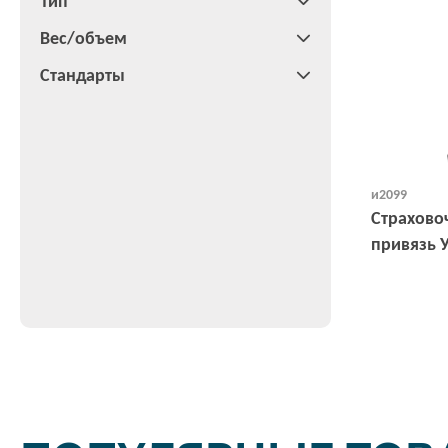
Тип
Вес/объем
Стандарты
и2099
Страхов
привязь У