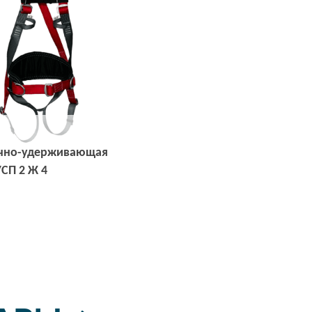
очно-удерживающая
СП 2 Ж 4
Открыть