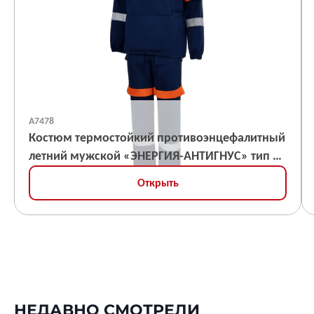
А7478
Костюм термостойкий противоэнцефалитный
летний мужской «ЭНЕРГИЯ-АНТИГНУС» тип Б
(куртка, брюки), ЗЭТВ 38,2 кал/кв.см
Открыть
НЕДАВНО СМОТРЕЛИ