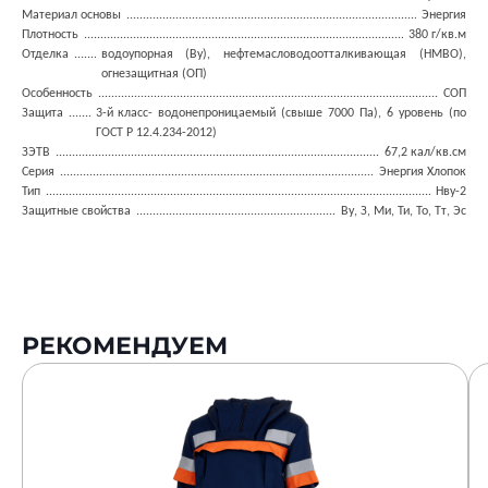
Материал основы
Энергия
Плотность
380 г/кв.м
Отделка
водоупорная (Ву), нефтемасловодоотталкивающая (НМВО),
огнезащитная (ОП)
Особенность
СОП
Защита
3-й класс- водонепроницаемый (свыше 7000 Па), 6 уровень (по
ГОСТ Р 12.4.234-2012)
ЗЭТВ
67,2 кал/кв.см
Серия
Энергия Хлопок
Тип
Нву-2
Защитные свойства
Ву, З, Ми, Ти, То, Тт, Эс
РЕКОМЕНДУЕМ