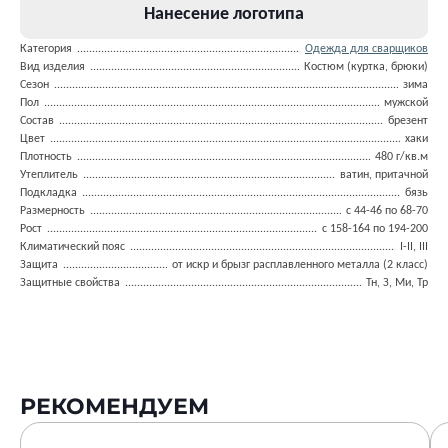
Нанесение логотипа
Категория
Одежда для сварщиков
Вид изделия
Костюм (куртка, брюки)
Сезон
зима
Пол
мужской
Состав
брезент
Цвет
хаки
Плотность
480 г/кв.м
Утеплитель
ватин, притачной
Подкладка
бязь
Размерность
с 44-46 по 68-70
Рост
с 158-164 по 194-200
Климатический пояс
I-II, III
Защита
от искр и брызг расплавленного металла (2 класс)
Защитные свойства
Тн, З, Ми, Тр
РЕКОМЕНДУЕМ