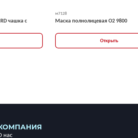
м7128
NRD чашка с
Маска полнолицевая O2 9800
Открыть
КОМПАНИЯ
О нас