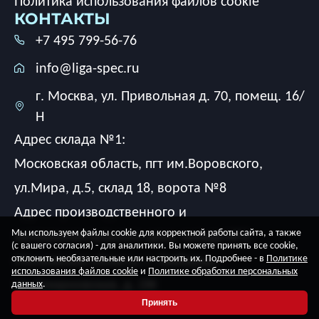
Политика использования файлов cookie
КОНТАКТЫ
+7 495 799-56-76
info@liga-spec.ru
г. Москва, ул. Привольная д. 70, помещ. 16/
Н
Адрес склада №1:
Московская область, пгт им.Воровского,
ул.Мира, д.5, склад 18, ворота №8
Адрес производственного и
Мы используем файлы cookie для корректной работы сайта, а также
экспериментального цеха, склада №2:
(с вашего согласия) - для аналитики. Вы можете принять все cookie,
Московская область, г. Люберцы,
отклонить необязательные или настроить их. Подробнее - в
Политике
использования файлов cookie
и
Политике обработки персональных
ул. Смирновская, д. 2Ж
данных
.
Принять