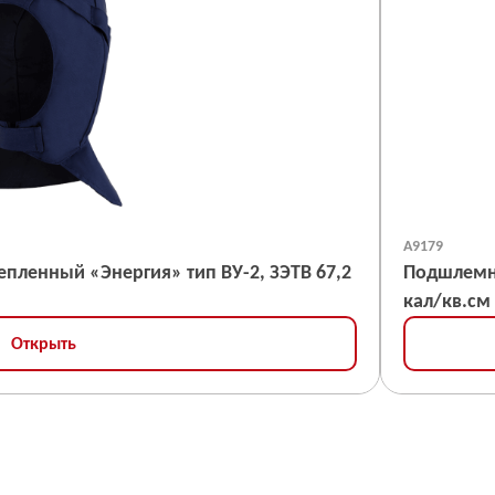
А9179
пленный «Энергия» тип ВУ-2, ЗЭТВ 67,2
Подшлемник термостойки
кал/кв.см
Открыть