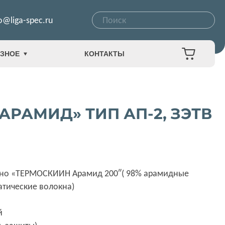
o@liga-spec.ru
ЗНОЕ
КОНТАКТЫ
РАМИД» ТИП АП-2, ЗЭТВ
отно «ТЕРМОСКИИН Арамид 200″( 98% арамидные
атические волокна)
й