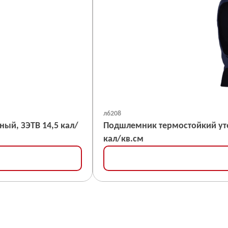
л6208
5 кал/
Подшлемник термостойкий уте
кал/кв.см