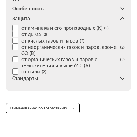
Особенность
Защита
от аммиака и его производных (К)
(2)
от дыма
(2)
от кислых газов и паров
(2)
от неорганических газов и паров, кроме
(2)
СО (В)
от органических газов и паров с
(2)
темп.кипения и выше 65С (А)
от пыли
(2)
Стандарты
Наименование: по возрастанию