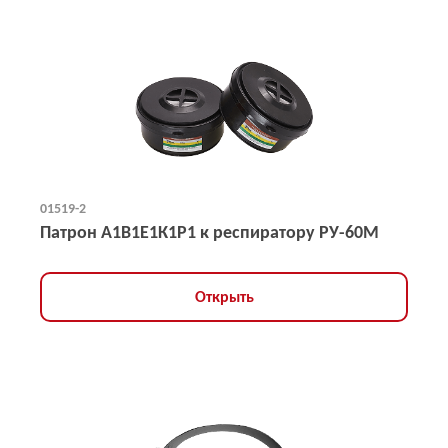
01519-2
Патрон А1В1Е1К1Р1 к респиратору РУ-60М
Открыть