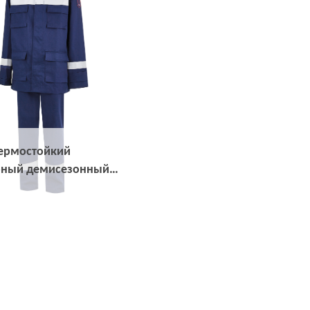
ермостойкий
рный демисезонный
Открыть
рюки), ЗЭТВ 67,2 кал/