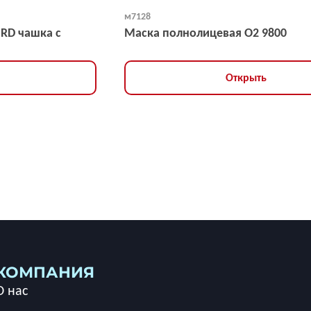
м7128
NRD чашка с
Маска полнолицевая O2 9800
Открыть
КОМПАНИЯ
О нас