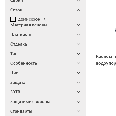
Серия
Сезон
демисезон
(1)
Материал основы
Плотность
Отделка
Тип
Костюм т
Особенность
водоупо
мужской «ЭНЕРГИЯ» тип Кву-2
Цвет
(курка, б
Защита
кв.см
ЗЭТВ
Защитные свойства
Стандарты