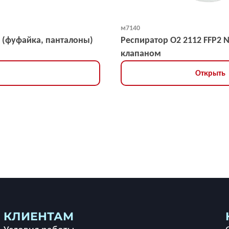
м7140
 (фуфайка, панталоны)
Респиратор О2 2112 FFP2 
клапаном
Открыть
КЛИЕНТАМ