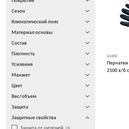
Покрытие
Сезон
Климатический пояс
Материал основы
Состав
Плотность
А3386
Перчатки
Усиление
2100 х/б
Манжет
покрытие
Цвет
Вес/объем
Защита
Защитные свойства
Защита от щелочей
(3)