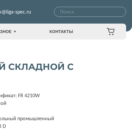
o@liga-spec.ru
ЗНОЕ
КОНТАКТЫ
ЫЙ СКЛАДНОЙ С
ификат: FR 4210W
ной
а
зольный промышленный
R D