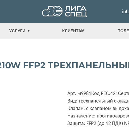
inf
УСЛУГИ
КЛИЕНТАМ
ПОЛЕ
4210W FFP2 ТРЕХПАНЕЛЬН
Арт. м9981
Код РЕС.421
Серт
Вид: трехпанельный склад
Клапан: с клапаном выдох
Назначение: противоаэро
Защита: FFP2 (до 12 ПДК) N