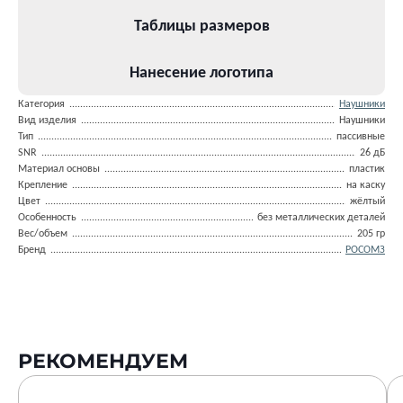
Таблицы размеров
Нанесение логотипа
Категория
Наушники
Вид изделия
Наушники
Тип
пассивные
SNR
26 дБ
Материал основы
пластик
Крепление
на каску
Цвет
жёлтый
Особенность
без металлических деталей
Вес/объем
205 гр
Бренд
РОСОМЗ
РЕКОМЕНДУЕМ