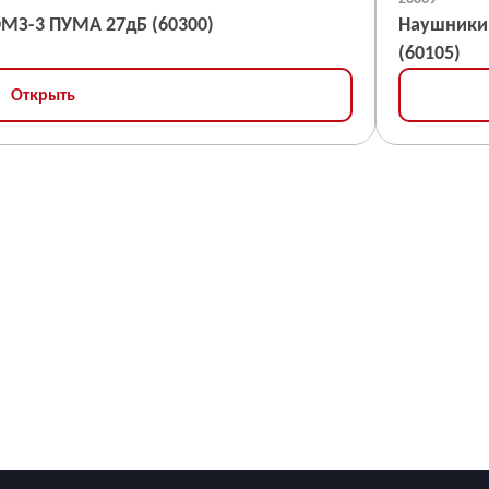
З-3 ПУМА 27дБ (60300)
Наушники 
(60105)
Открыть