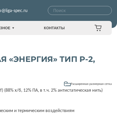
o@liga-spec.ru
ЗНОЕ
КОНТАКТЫ
«ЭНЕРГИЯ» ТИП Р-2,
Расширенная размерная сетка
) (88% х/б, 12% ПА, в т.ч. 2% антистатическая нить)
ическим и термическим воздействиям