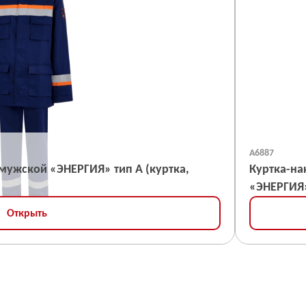
А6887
тип А (куртка,
Куртка-на
«ЭНЕРГИЯ»
Открыть