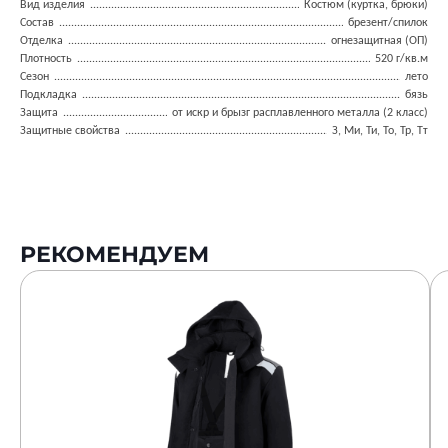
Вид изделия
Костюм (куртка, брюки)
Состав
брезент/спилок
Отделка
огнезащитная (ОП)
Плотность
520 г/кв.м
Сезон
лето
Подкладка
бязь
Защита
от искр и брызг расплавленного металла (2 класс)
Защитные свойства
З, Ми, Ти, То, Тр, Тт
РЕКОМЕНДУЕМ