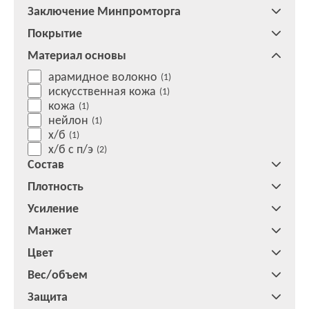
Заключение Минпромторга
Покрытие
Материал основы
арамидное волокно
(1)
искусственная кожа
(1)
кожа
(1)
нейлон
(1)
х/б
(1)
х/б с п/э
(2)
Состав
Плотность
Усиление
Манжет
Цвет
Вес/объем
Защита