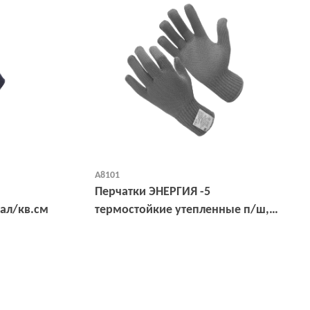
А8101
Перчатки ЭНЕРГИЯ -5
кал/кв.см
термостойкие утепленные п/ш,
ЗЭТВ 30,8 кал/кв.см, 10G
Открыть