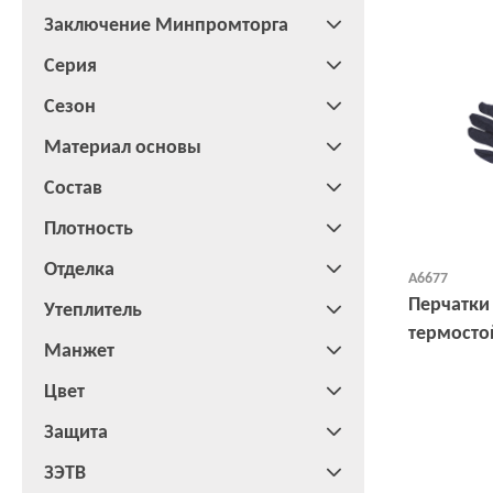
Заключение Минпромторга
Серия
Сезон
Материал основы
Состав
Плотность
Отделка
А6677
Перчатки
Утеплитель
термостой
Манжет
кв.см
Цвет
Защита
ЗЭТВ