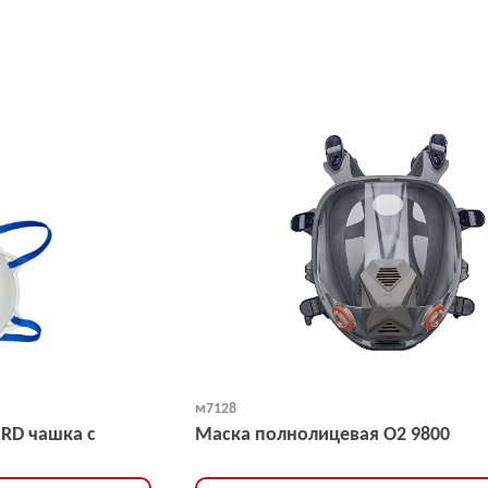
м7128
NRD чашка с
Маска полнолицевая O2 9800