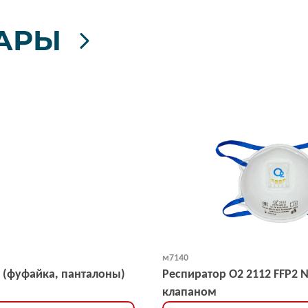
АРЫ
м7140
 (фуфайка, панталоны)
Респиратор О2 2112 FFP2 
клапаном