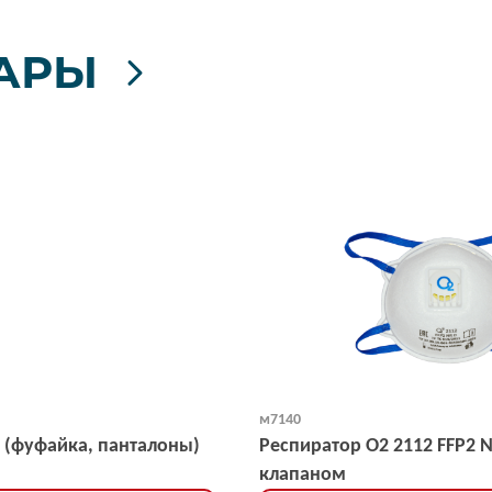
АРЫ
м7140
 (фуфайка, панталоны)
Респиратор О2 2112 FFP2 
клапаном