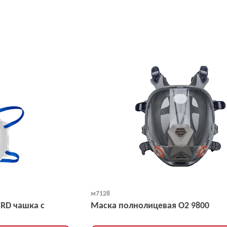
м7128
NRD чашка с
Маска полнолицевая O2 9800