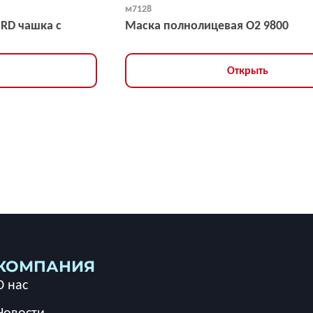
м7128
NRD чашка с
Маска полнолицевая O2 9800
Открыть
КОМПАНИЯ
О нас
Новости