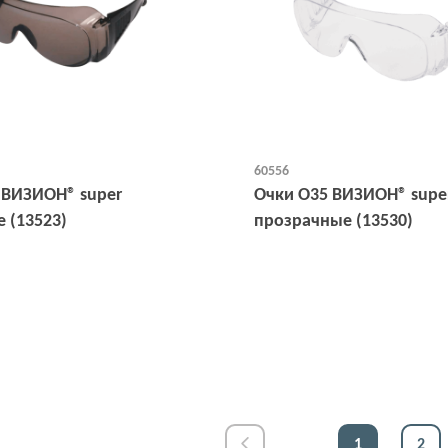
60556
 ВИЗИОН® super
Очки О35 ВИЗИОН® supe
 (13523)
прозрачные (13530)
Открыть
Открыть
1
2