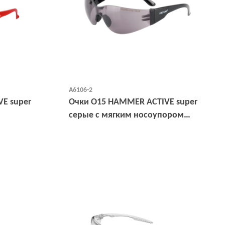
А6106-2
Е super
Очки О15 HAMMER ACTIVЕ super
серые с мягким носоупором
(11523-5)
Открыть