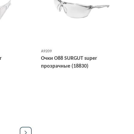
А9209
r
Очки О88 SURGUT super
прозрачные (18830)
Открыть