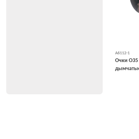
А6112-1
Очки О35
дымчатые