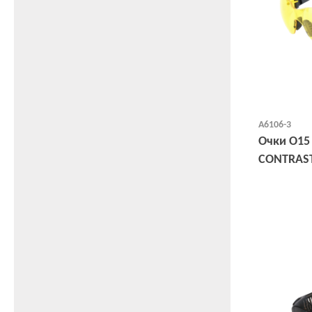
А6106-3
Очки О15
CONTRAST
носоупор