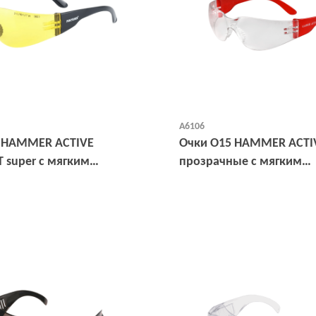
А6106
 HAMMER ACTIVЕ
Очки О15 HAMMER ACTIV
 super с мягким
прозрачные с мягким
ом (11536-5)
носоупором (11530-5 )
Открыть
Открыть