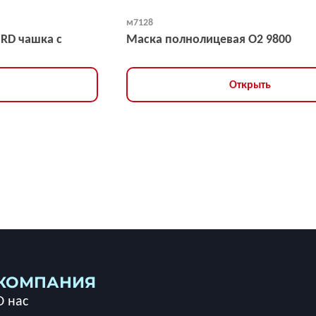
м7128
NRD чашка с
Маска полнолицевая O2 9800
Открыть
КОМПАНИЯ
О нас