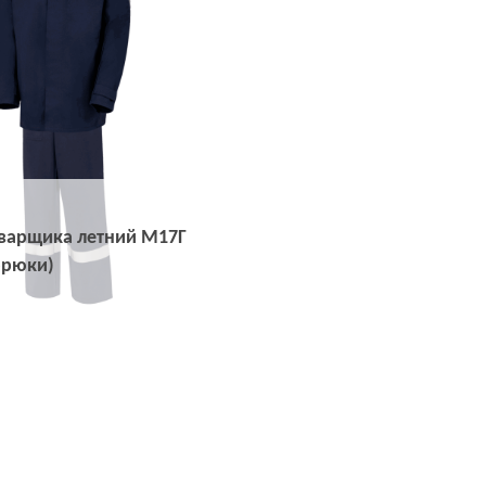
варщика летний М17Г
брюки)
Открыть