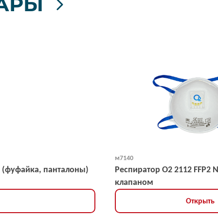
АРЫ
м7140
 (фуфайка, панталоны)
Респиратор О2 2112 FFP2 
клапаном
Открыть