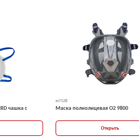
м7128
NRD чашка с
Маска полнолицевая O2 9800
Открыть