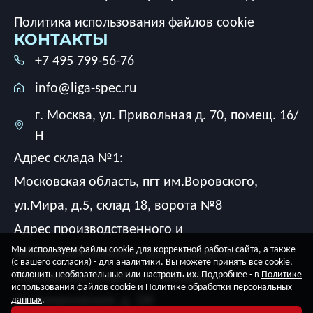
Политика использования файлов cookie
КОНТАКТЫ
+7 495 799-56-76
info@liga-spec.ru
г. Москва, ул. Привольная д. 70, помещ. 16/
Н
Адрес склада №1:
Московская область, пгт им.Воровского,
ул.Мира, д.5, склад 18, ворота №8
Адрес производственного и
Мы используем файлы cookie для корректной работы сайта, а также
экспериментального цеха, склада №2:
(с вашего согласия) - для аналитики. Вы можете принять все cookie,
Московская область, г. Люберцы,
отклонить необязательные или настроить их. Подробнее - в
Политике
использования файлов cookie
и
Политике обработки персональных
ул. Смирновская, д. 2Ж
данных
.