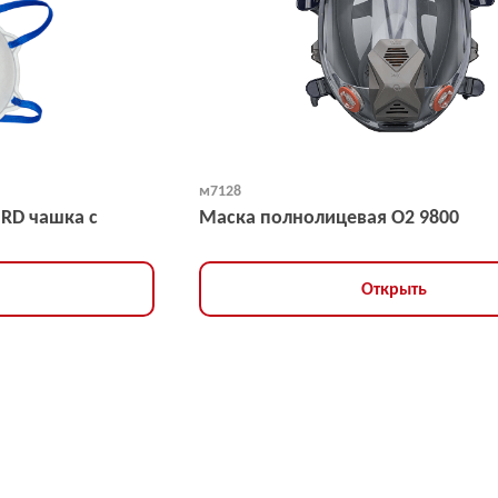
м7128
NRD чашка с
Маска полнолицевая O2 9800
Открыть