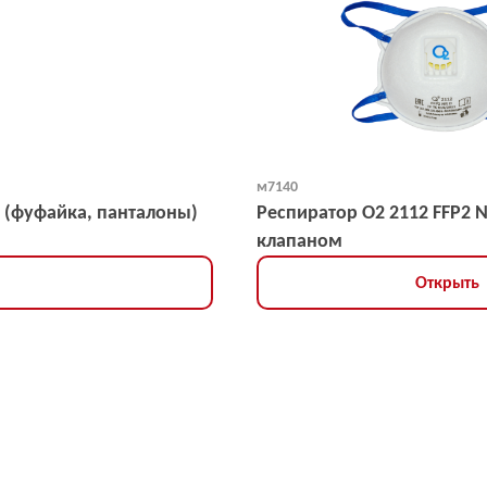
м7140
 (фуфайка, панталоны)
Респиратор О2 2112 FFP2 
клапаном
Открыть