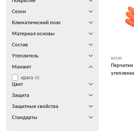
Покрытие
Сезон
Климатический пояс
Материал основы
Состав
Утеплитель
Б0130
Перчатки
Манжет
утепленн
крага
(1)
Цвет
Защита
Защитные свойства
Стандарты