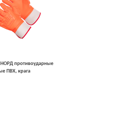
 НОРД противоударные
ые ПВХ, крага
Открыть