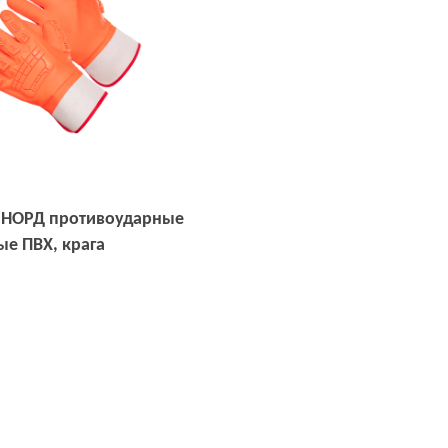
 НОРД противоударные
ые ПВХ, крага
Открыть