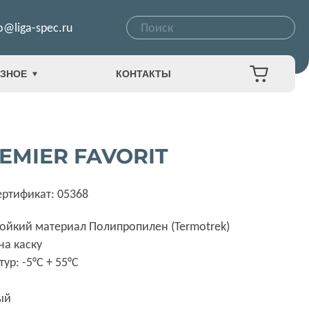
o@liga-spec.ru
ЗНОЕ
КОНТАКТЫ
MIER FAVORIT
ертификат: 05368
ойкий материал Полипропилен (Termotrek)
на каску
р: -5°C + 55°C
ый