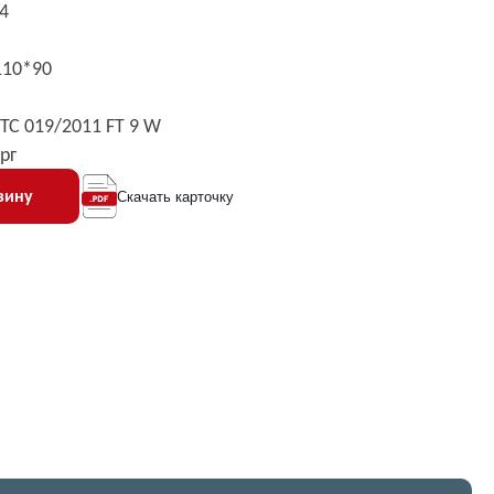
4
110*90
ТС 019/2011 FT 9 W
рг
зину
Скачать карточку