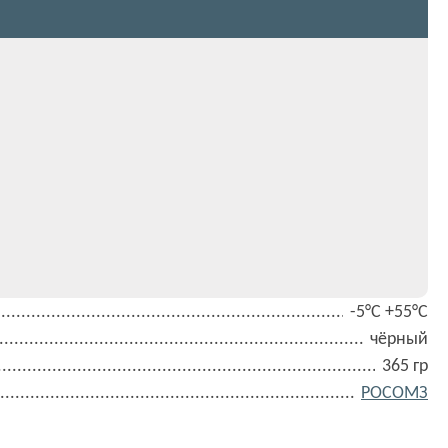
-5°С +55°С
чёрный
365 гр
РОСОМЗ