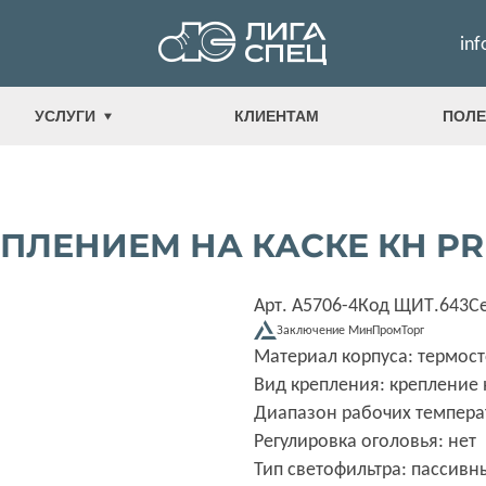
inf
УСЛУГИ
КЛИЕНТАМ
ПОЛЕ
ЛЕНИЕМ НА КАСКЕ КН PRE
Арт. А5706-4
Код ЩИТ.643
С
Заключение МинПромТорг
Материал корпуса: термост
Вид крепления: крепление 
Диапазон рабочих температу
Регулировка оголовья: нет
Тип светофильтра: пассивн