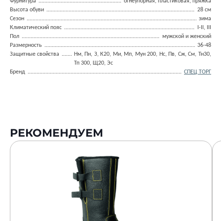
Фурнитура
огнеупорная, пластиковая, пряжка
Высота обуви
28 см
Сезон
зима
Климатический пояс
I-II, III
Пол
мужской и женский
Размерность
36-48
Защитные свойства
Нм, Пн, З, К20, Ми, Мп, Мун 200, Нс, Пв, Сж, См, Тн30,
Тп 300, Щ20, Эс
Бренд
СПЕЦ ТОРГ
РЕКОМЕНДУЕМ