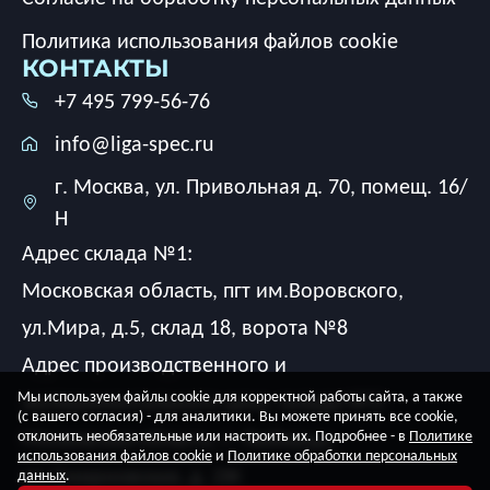
Политика использования файлов cookie
КОНТАКТЫ
+7 495 799-56-76
info@liga-spec.ru
г. Москва, ул. Привольная д. 70, помещ. 16/
Н
Адрес склада №1:
Московская область, пгт им.Воровского,
ул.Мира, д.5, склад 18, ворота №8
Адрес производственного и
Мы используем файлы cookie для корректной работы сайта, а также
экспериментального цеха, склада №2:
(с вашего согласия) - для аналитики. Вы можете принять все cookie,
Московская область, г. Люберцы,
отклонить необязательные или настроить их. Подробнее - в
Политике
использования файлов cookie
и
Политике обработки персональных
ул. Смирновская, д. 2Ж
данных
.