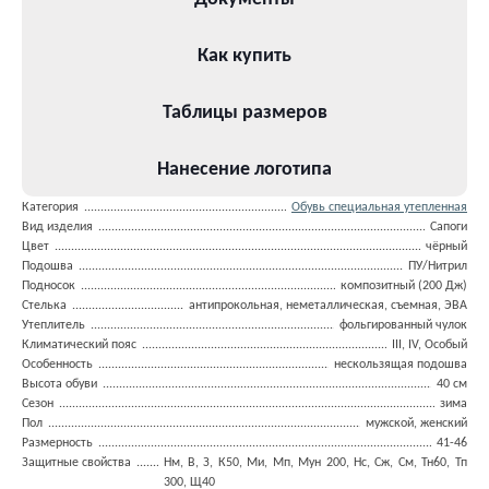
Как купить
Таблицы размеров
Нанесение логотипа
Категория
Обувь специальная утепленная
Вид изделия
Сапоги
Цвет
чёрный
Подошва
ПУ/Нитрил
Подносок
композитный (200 Дж)
Стелька
антипрокольная, неметаллическая, съемная, ЭВА
Утеплитель
фольгированный чулок
Климатический пояс
III, IV, Особый
Особенность
нескользящая подошва
Высота обуви
40 см
Сезон
зима
Пол
мужской, женский
Размерность
41-46
Защитные свойства
Нм, В, З, К50, Ми, Мп, Мун 200, Нс, Сж, См, Тн60, Тп
300, Щ40