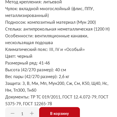
Метод крепления: литьевой
Чулок: вкладной многослойный (флис, ППУ,
металлизированный)
Подносок: композитный материал (Мун 200)
Стелька: антипрокольная неметаллическая (1200 Н)
Особенности: вентиляционные канавки,
нескользящая подошва
Климатический пояс: III, IV и «Особый»
Цвет: черный
Размерный ряд: 41-46
Высота (42/270 размер): 40 см
Вес пары (42/270 размер): 2,6 кг
Защита: З, В, Ми, Мп, Мун200, Сж, См, К50, Щ40, Нс,
Нм, Тп300, Тн60
Документы: ТР ТС 019/2011, ГОСТ 12.4.072-79, ГОСТ
5375-79, ГОСТ 12265-78
В корзину