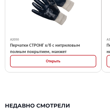
А2050
А
Перчатки СТРОНГ х/б с нитриловым
П
полным покрытием, манжет
н
Открыть
НЕДАВНО СМОТРЕЛИ