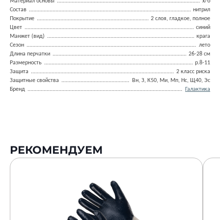
Материал основы
х/б
Состав
нитрил
Покрытие
2 слоя, гладкое, полное
Цвет
синий
Манжет (вид)
крага
Сезон
лето
Длина перчатки
26-28 см
Размерность
р.8-11
Защита
2 класс риска
Защитные свойства
Вн, З, К50, Ми, Мп, Нс, Щ40, Эс
Бренд
Галактика
РЕКОМЕНДУЕМ