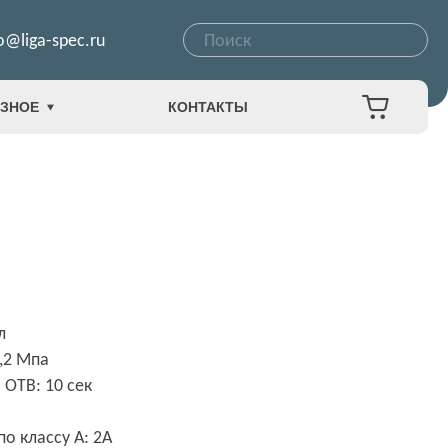
o@liga-spec.ru
ЗНОЕ
КОНТАКТЫ
л
0,2 Мпа
ОТВ: 10 сек
о классу А: 2А