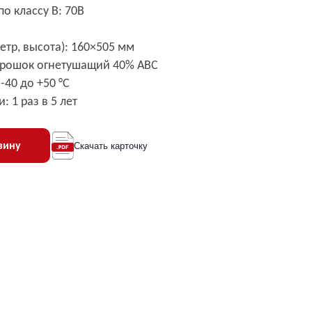
о классу В: 70B
тр, высота): 160×505 мм
орошок огнетушащий 40% АВС
-40 до +50 °C
 1 раз в 5 лет
зину
Скачать карточку