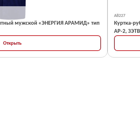
А8227
итный мужской «ЭНЕРГИЯ АРАМИД» тип
Куртка-рубашка т
АР-2, ЗЭТВ
Открыть