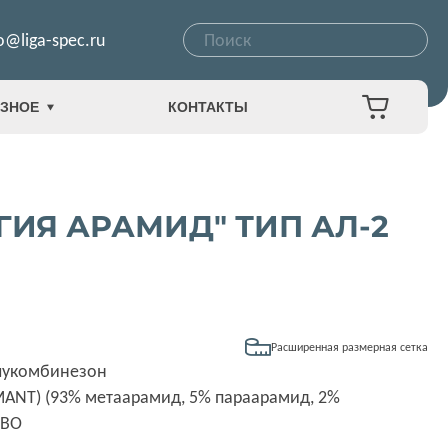
o@liga-spec.ru
ЗНОЕ
КОНТАКТЫ
ИЯ АРАМИД" ТИП АЛ-2
Расширенная размерная сетка
олукомбинезон
MANT) (93% метаарамид, 5% параарамид, 2%
МВО