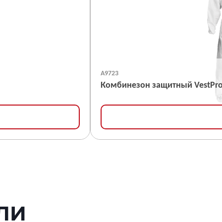
А9723
Комбинезон защитный VestPr
ЛИ