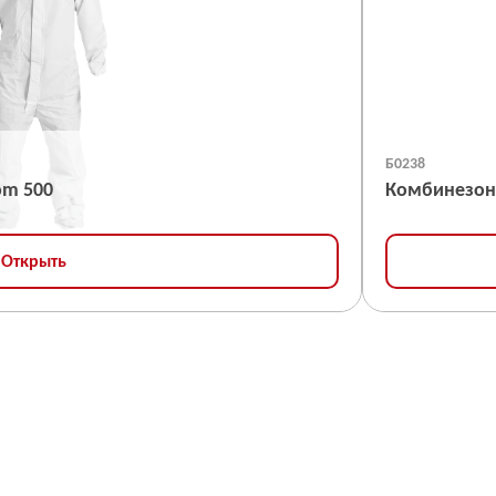
Б0238
om 500
Комбинезон
Открыть