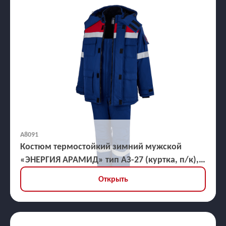
А8091
Костюм термостойкий зимний мужской
«ЭНЕРГИЯ АРАМИД» тип АЗ-27 (куртка, п/к),
ЗЭТВ 82,1 кал/кв.см
Открыть