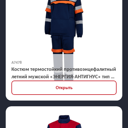
А7478
Костюм термостойкий противоэнцефалитный
летний мужской «ЭНЕРГИЯ-АНТИГНУС» тип Б
(куртка, брюки), ЗЭТВ 38,2 кал/кв.см
Открыть