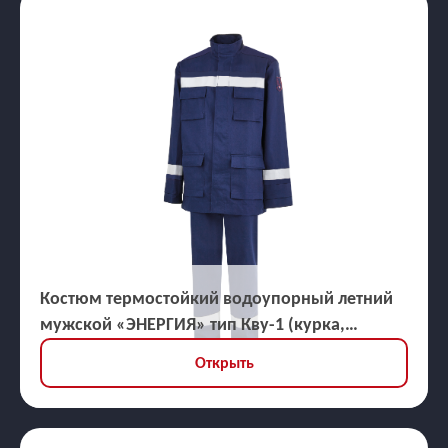
Костюм термостойкий водоупорный летний
мужской «ЭНЕРГИЯ» тип Кву-1 (курка,
брюки), ЗЭТВ 45,3 кал/кв.см
Открыть