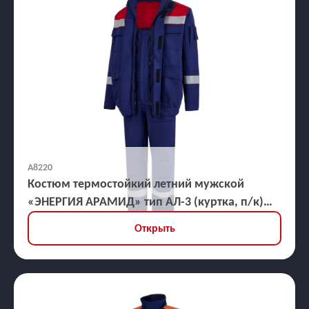
А8220
Костюм термостойкий летний мужской
«ЭНЕРГИЯ АРАМИД» тип АЛ-3 (куртка, п/к)
21,2 кал/кв.см
Открыть