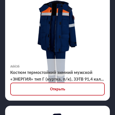
А6636
Костюм термостойкий зимний мужской
«ЭНЕРГИЯ» тип Г (куртка, п/к), ЗЭТВ 91,4 кал/
кв.см
Открыть