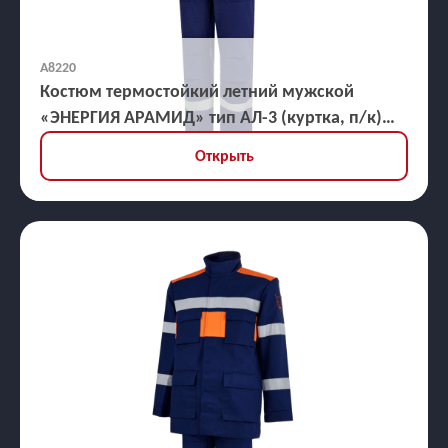
А8220
Костюм термостойкий летний мужской
«ЭНЕРГИЯ АРАМИД» тип АЛ-3 (куртка, п/к)
21,2 кал/кв.см
Открыть