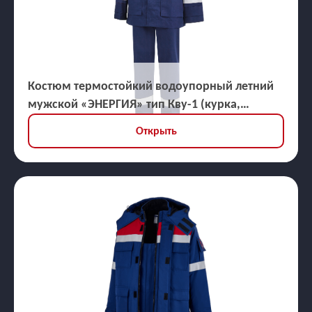
Костюм термостойкий водоупорный летний
мужской «ЭНЕРГИЯ» тип Кву-1 (курка,
брюки), ЗЭТВ 45,3 кал/кв.см
Открыть