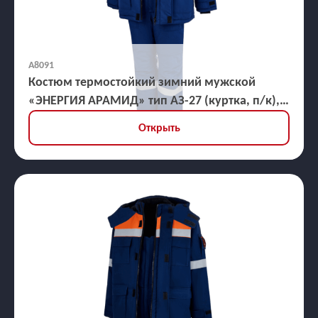
А8091
Костюм термостойкий зимний мужской
«ЭНЕРГИЯ АРАМИД» тип АЗ-27 (куртка, п/к),
ЗЭТВ 82,1 кал/кв.см
Открыть