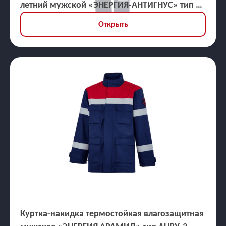
летний мужской «ЭНЕРГИЯ-АНТИГНУС» тип Б
(куртка, брюки), ЗЭТВ 38,2 кал/кв.см
Открыть
Куртка-накидка термостойкая влагозащитная