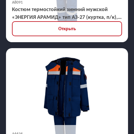
А8091
Костюм термостойкий зимний мужской
«ЭНЕРГИЯ АРАМИД» тип АЗ-27 (куртка, п/к),
ЗЭТВ 82,1 кал/кв.см
Открыть
А6636