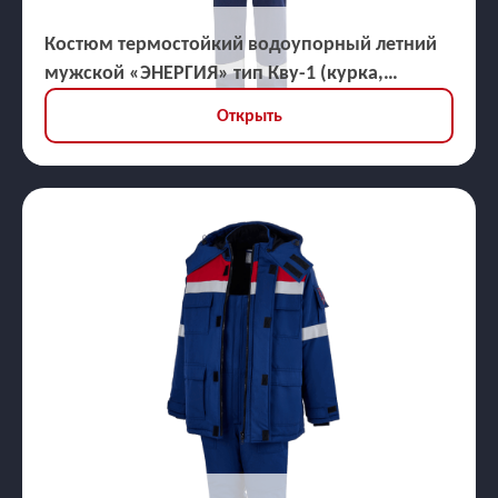
Костюм термостойкий водоупорный летний
мужской «ЭНЕРГИЯ» тип Кву-1 (курка,
брюки), ЗЭТВ 45,3 кал/кв.см
Открыть