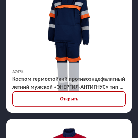
А7478
Костюм термостойкий противоэнцефалитный
летний мужской «ЭНЕРГИЯ-АНТИГНУС» тип Б
(куртка, брюки), ЗЭТВ 38,2 кал/кв.см
Открыть