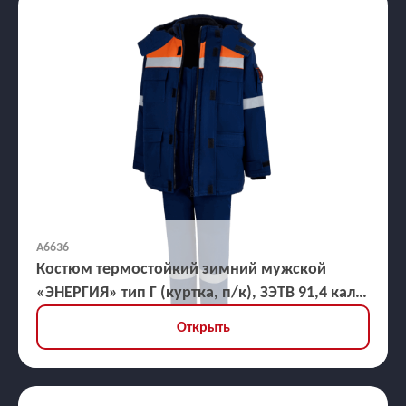
А6636
Костюм термостойкий зимний мужской
«ЭНЕРГИЯ» тип Г (куртка, п/к), ЗЭТВ 91,4 кал/
кв.см
Открыть