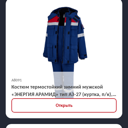
А8091
Костюм термостойкий зимний мужской
«ЭНЕРГИЯ АРАМИД» тип АЗ-27 (куртка, п/к),
ЗЭТВ 82,1 кал/кв.см
Открыть