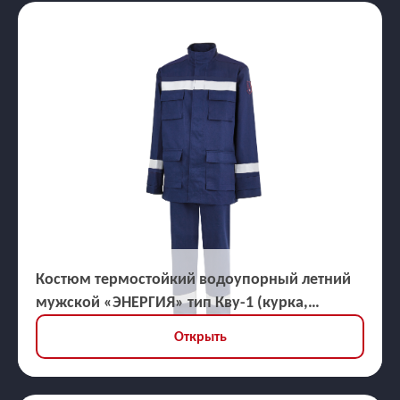
Костюм термостойкий водоупорный летний
мужской «ЭНЕРГИЯ» тип Кву-1 (курка,
брюки), ЗЭТВ 45,3 кал/кв.см
Открыть