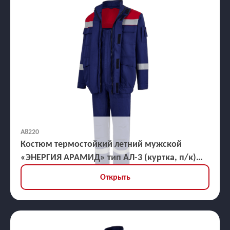
А8220
Костюм термостойкий летний мужской
«ЭНЕРГИЯ АРАМИД» тип АЛ-3 (куртка, п/к)
21,2 кал/кв.см
Открыть